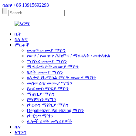
ስልክ፡ +86 13915692293
ቤት
ስለ እኛ
ምርቶች
መጠጥ መሙያ ማሽን
የውሃ / የመጠጥ ሕክምና / ማደባለቅ / መቀላቀል
ማሽነሪ መሙያ ማሽን
ማጣፈጫዎች መሙያ ማሽን
ዘይት መሙያ ማሽን
ዕለታዊ የኬሚካል ምርት መሙያ ማሽን
መስመራዊ መሙያ ማሽን
የጠርሙስ ማፍያ ማሽን
ማጠቢያ ማሽን
የማምከን ማሽን
የካርቶን ማሸጊያ ማሽን
Depalletizer-Palletizing ማሽን
የካፒንግ ማሽን
ሌሎች ረዳት መሣሪያዎች
ዜና
አግኙን