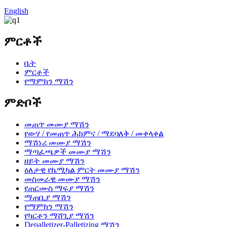
English
ምርቶች
ቤት
ምርቶች
የማምከን ማሽን
ምድቦች
መጠጥ መሙያ ማሽን
የውሃ / የመጠጥ ሕክምና / ማደባለቅ / መቀላቀል
ማሽነሪ መሙያ ማሽን
ማጣፈጫዎች መሙያ ማሽን
ዘይት መሙያ ማሽን
ዕለታዊ የኬሚካል ምርት መሙያ ማሽን
መስመራዊ መሙያ ማሽን
የጠርሙስ ማፍያ ማሽን
ማጠቢያ ማሽን
የማምከን ማሽን
የካርቶን ማሸጊያ ማሽን
Depalletizer-Palletizing ማሽን