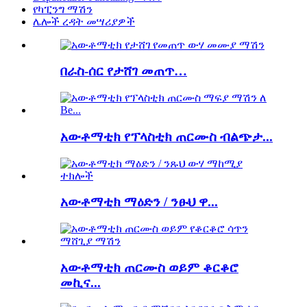
የካፒንግ ማሽን
ሌሎች ረዳት መሣሪያዎች
በራስ-ሰር የታሸገ መጠጥ…
አውቶማቲክ የፕላስቲክ ጠርሙስ ብልጭታ...
አውቶማቲክ ማዕድን / ንፁህ ዋ...
አውቶማቲክ ጠርሙስ ወይም ቆርቆሮ
መኪና...