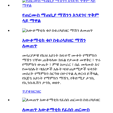
የጠርሙስ ማጠቢያ ማሽንን እንደገና ጥቅም
ላይ ማዋል
አውቶማቲክ ቱቦ ስቴሪላይዘር ማሽን
ለመጠጥ
መሳሪያዎቹ የኬዝ አይነት ከፍተኛ ሙቀት የማምከን
ማሽን ናቸው.ጠቅላላው ክፍል የታመቀ መዋቅር ፣ ጥሩ
የማምከን ውጤት ፣ ምቹ አሠራር ፣ ሰፊ መላመድ እና
የመሳሰሉት ባህሪዎች አሉት።በተጠቃሚዎች ፍላጎት
መሰረት የማምከን ስርዓቱ በተናጥል ሊቀርብ ይችላል,
የእጅጌ አይነት የማምከን ማሽን, የቅድሚያ ታንክ,
የኢንሱሌሽን ታንክ, ወዘተ.
ጥያቄ
ዝርዝር
ለመጠጥ አውቶማቲክ የፈሰሰ ጠርሙስ