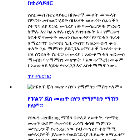
ስቴሪላይዘር
የጠርሙስ ስቴሪላይዘር በከፍተኛ ሙቀት መሙላት
የምርት መስመር ሂደት ባህሪያት መሠረት በራሳችን
የተገነባ ልዩ ደጋፊ መሳሪያ ነው።መሳሪያዎቹ ምርቱን
ከሞሉ እና ካፈናቀሉ በኋላ ያዘንብሉት እና የምርቱን
ከፍተኛ የሙቀት መጠን በመጠቀም የምርቱን ጥራት
ለማረጋገጥ በተወሰነ ጊዜ ውስጥ የጠርሙሱን ቆብ
ሁለት ጊዜ ማምከን ያደርጋሉ።ምርቶች በሁለት ቀጥ
ያለ ሰንሰለት የታርጋ መመሪያ ፣ አውቶማቲክ ጠርሙስ
ማፍሰስ ፣ የማምከን መዘግየት ፣ አውቶማቲክ መቆም
፣ አጠቃላይ ሂደቱ የተረጋጋ እና አስተማማኝ ነው።
ጥያቄ
ዝርዝር
የፑልፕ ጁስ መጠጥ ሰሃን የማምከን ማሽን
የለም።
የሰሌዳ sterilizing ማሽን በተለይ ለወተት, ጭማቂ,
መጠጥ ወይም ተመሳሳይ ፈሳሽ ቁሳዊ ማምከን
መሣሪያዎች የተነደፈ ነው.ይህ መሣሪያ ተስማሚ
መሣሪያዎች ያለውን የመደርደሪያ ሕይወት ለማራዘም