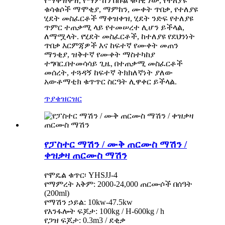
የማቀዝቀዝ, የማምከን በኩል ቁሳዊ ነው, የተለያዩ
ቁሳቁሶች ማሞቂያ, ማምከን, ሙቀት ጥበቃ, የተለያዩ
ሂደት መስፈርቶች ማቀዝቀዝ, ሂደት ንድፍ የተለያዩ
ጥምር ተጠቃሚ ላይ የተመሠረተ ሊሆን ይችላል,
ለማሟላት. የሂደት መስፈርቶች, ከተለያዩ የደህንነት
ጥበቃ እርምጃዎች እና ከፍተኛ የሙቀት መጠን
ማንቂያ, ዝቅተኛ የሙቀት ማስተካከያ
ተግባር.በተመሳሳይ ጊዜ, በተጠቃሚ መስፈርቶች
መሰረት, ተጓዳኝ ከፍተኛ ትክክለኛነት ያለው
አውቶማቲክ ቁጥጥር ስርዓት ሊዋቀር ይችላል.
ጥያቄ
ዝርዝር
የፓስተር ማሽን / ሙቅ ጠርሙስ ማሽን /
ቀዝቃዛ ጠርሙስ ማሽን
የሞዴል ቁጥር፡ YHSJJ-4
የማምረት አቅም: 2000-24,000 ጠርሙሶች በሰዓት
(200ml)
የማሽን ኃይል: 10kw-47.5kw
የእንፋሎት ፍጆታ: 100kg / H-600kg / h
የጋዝ ፍጆታ: 0.3m3 / ደቂቃ