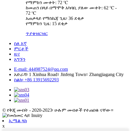
የማምከን ሙቀት: 72 ℃
ከመጠን በላይ በማሞቅ አካባቢ ያለው ሙቀት: 62 ℃ -
72 ℃
አጠቃላይ የማስኬጃ ጊዜ፡ 36 ደቂቃ
የማምከን ጊዜ: 15 ደቂቃ
ጥያቄ
ዝርዝር
ስለ እኛ
ምርቶች
ዜና
አግኙን
E-mail: 444987524@qq.com
አድራሻ፡ 1 Xinhua Road፣ Jinfeng Town፣ Zhangjiagang City
ስልክ፡ +86 13915692293
© የቅጂ መብት - 2020-2023፡ ሁሉም መብቶች የተጠበቁ ናቸው።
ኢሜል ላክ
x