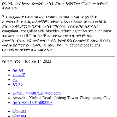
በቧንቧ ውሃ አውታረመረብ ውስጥ ያለው አብዛኛው የግፊት መለዋወጥ
ትልቅ ነው.
3. በመጀመሪያ በተወካዩ እና በተወካዩ መካከል ያለው ተኳሃኝነት
ሊታሰብበት ይገባል, ሁለተኛም, በተወካዩ እና በገለባው ቁሳቁስ መካከል
ያለውን ተኳሃኝነት ግምት ውስጥ ማስገባት ያስፈልጋል.ለምሳሌ፣
coagulant፣ coagulant aid፣ biocide፣ reduce agent እና scale inhibitor
ብዙውን ጊዜ በ RO ስርዓቶች ውስጥ በአንድ ጊዜ ጥቅም ላይ
ይውላሉ።በተፈጥሮ ውሃ ውስጥ ያሉ ኮሎይድስ በአጠቃላይ አሉታዊ በሆነ
መልኩ ስለሚሞሉ፣ አወንታዊ ክፍያ ያላቸው cationic coagulans
በአብዛኛው ጥቅም ላይ ይውላሉ።
የልጥፍ ሰዓት፡- ኤፕሪል 14-2023
ስለ እኛ
ምርቶች
ዜና
አግኙን
E-mail: 444987524@qq.com
አድራሻ፡ 1 Xinhua Road፣ Jinfeng Town፣ Zhangjiagang City
ስልክ፡ +86 13915692293