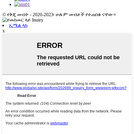
© የቅጂ መብት - 2020-2023፡ ሁሉም መብቶች የተጠበቁ ናቸው።
ኢሜል ላክ
x