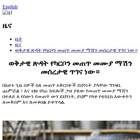
English
ዜና
ቤት
ዜና
ወቅታዊ ጽዳት የካርቦን መጠጥ መሙያ ማሽን መሰረታዊ ጥገና ነው።
ወቅታዊ ጽዳት የካርቦን መጠጥ መሙያ ማሽን
መሰረታዊ ጥገና ነው።
በአሁኑ ጊዜ ሰዎች ስለ መጠጥ አቅርቦቶች ደህንነት ያላቸው ግንዛቤ
ጨምሯል ፣ እና ብዙ የስራ ክፍሎች ጋዝ ያለው የመጠጥ መሙያ ማሽን
በተለይ ለ የሰውን የመጠጥ ውሃ ደህንነት, ይህም የላቀ የቴክኒክ እውቀትን
ለመቅሰም እና ለመቀበል ይቀጥላል.