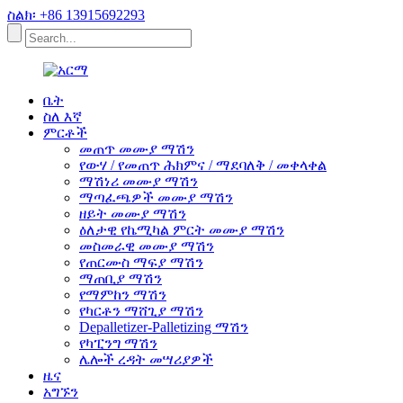
ስልክ፡ +86 13915692293
ቤት
ስለ እኛ
ምርቶች
መጠጥ መሙያ ማሽን
የውሃ / የመጠጥ ሕክምና / ማደባለቅ / መቀላቀል
ማሽነሪ መሙያ ማሽን
ማጣፈጫዎች መሙያ ማሽን
ዘይት መሙያ ማሽን
ዕለታዊ የኬሚካል ምርት መሙያ ማሽን
መስመራዊ መሙያ ማሽን
የጠርሙስ ማፍያ ማሽን
ማጠቢያ ማሽን
የማምከን ማሽን
የካርቶን ማሸጊያ ማሽን
Depalletizer-Palletizing ማሽን
የካፒንግ ማሽን
ሌሎች ረዳት መሣሪያዎች
ዜና
አግኙን