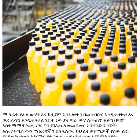
ማጣራት የፈላ ውሃን እና ከዚያም እንፋሎትን በመሰብሰብ እንዲቀዘቅዝ እና
ወደ ፈሳሽ እንዲቀላቀል ሂደት ነው.የተጣራ ውሃ ለመጠጥ እጅግ በጣም
አስተማማኝ ነው, ነገር ግን የበለጠ ለመመርመር አንዳንድ ጉዳዮች
አሉ.የተጣራ ውሃ ማዕድኖችን ስለሌለው, ይህ ለተቃዋሚዎች የሰው ልጅ
የህይወት ዘመን ለእርጅና የተጋለጠ መሆኑን ለመጠቆም ምክንያት