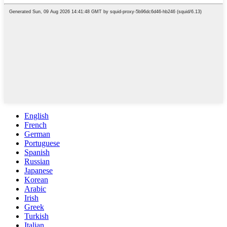
English
French
German
Portuguese
Spanish
Russian
Japanese
Korean
Arabic
Irish
Greek
Turkish
Italian