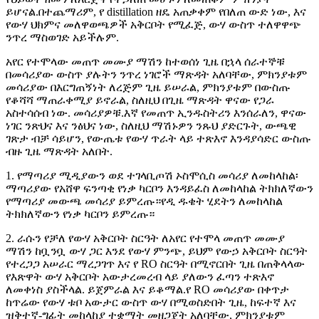
ይሆናል.በተጨማሪም, የ distillation ዘዴ አጠቃቀም የበለጠ ውድ ነው, እና
የውሃ ህክምና መለዋወጫዎች አቅርቦት የሚፈጅ, ውሃ ውስጥ ተለዋዋጭ
ንጥረ ማስወገድ አይችሉም.
አየር የተሞላው መጠጥ መሙያ ማሽን ከተወሰነ ጊዜ በኋላ ሰራተኞቹ
በመሳሪያው ውስጥ ያሉትን ንጥረ ነገሮች ማጽዳት አለባቸው, ምክንያቱም
መሳሪያው በእርግጠኝነት ለረጅም ጊዜ ይሠራል, ምክንያቱም በውስጡ
የቆሻሻ ማጠራቀሚያ ይኖራል, ስለዚህ በጊዜ ማጽዳት ዋናው የጋራ
አስተሳሰብ ነው. መሳሪያዎቹ.እኛ የመጠጥ ኢንዱስትሪን እንሰራለን, ዋናው
ነገር ንጽህና እና ንፅህና ነው, ስለዚህ ማሽኑዎን ንጹህ ያድርጉት, ውጫዊ
ገጽታ ብቻ ሳይሆን, የውጤቱ የውሃ ጥራት ላይ ተጽእኖ እንዳያሳድር ውስጡ
ብዙ ጊዜ ማጽዳት አለበት.
1. የማጣሪያ ሚዲያውን ወደ ተገላቢጦሽ ኦስሞሲስ መሳሪያ ለመከላከል፡
ማጣሪያው የአሸዋ ፍንጣቂ የነቃ ካርቦን እንዳይፈስ ለመከላከል ትክክለኛውን
የማጣሪያ መውጫ መሳሪያ ይምረጡ።የዲ ዱቄት ሂደትን ለመከላከል
ትክክለኛውን የነቃ ካርቦን ይምረጡ።
2. ራሱን የቻለ የውሃ አቅርቦት ስርዓት ለአየር የተሞላ መጠጥ መሙያ
ማሽን ከቧንቧ ውሃ ጋር እንደ የውሃ ምንጭ, ይህም የውኃ አቅርቦት ስርዓት
የተረጋጋ አሠራር ማረጋገጥ እና የ RO ስርዓት በሚኖርበት ጊዜ በጠቅላላው
የእጽዋት ውሃ አቅርቦት አውታረመረብ ላይ ያለውን ፈጣን ተጽእኖ
ለመቀነስ ያስችላል. ይጀምራል እና ይቆማል.የ RO መሳሪያው በቀጥታ
ከጥሬው የውሃ ቱቦ አውታር ውስጥ ውሃ በሚወስድበት ጊዜ, ከፍተኛ እና
ዝቅተኛ-ግፊት መከላከያ ተቋማት መዘጋጀት አለባቸው, ምክንያቱም